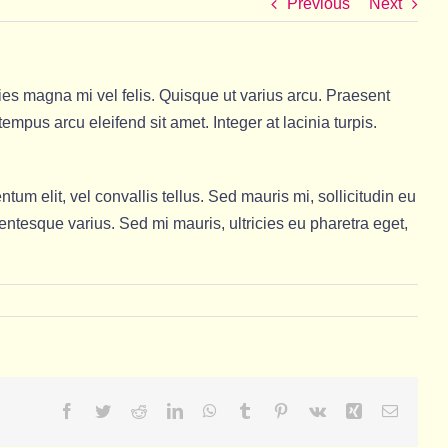
Previous
Next
icies magna mi vel felis. Quisque ut varius arcu. Praesent
tempus arcu eleifend sit amet. Integer at lacinia turpis.
m elit, vel convallis tellus. Sed mauris mi, sollicitudin eu
lentesque varius. Sed mi mauris, ultricies eu pharetra eget,
Facebook
Twitter
Reddit
LinkedIn
WhatsApp
Tumblr
Pinterest
Vk
Xing
Email