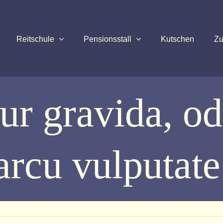
Reitschule
Pensionsstall
Kutschen
Zu
tur gravida, o
arcu vulputate