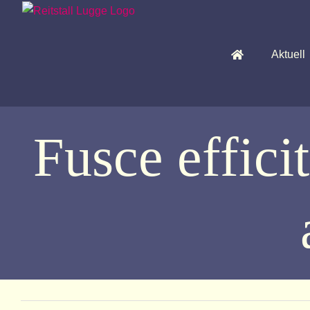
Skip
to
content
Aktuell
Fusce effici