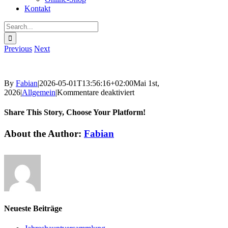
Kontakt
Search
for:
Previous
Next
By
Fabian
|
2026-05-01T13:56:16+02:00
Mai 1st,
für
2026
|
Allgemein
|
Kommentare deaktiviert
Share This Story, Choose Your Platform!
Facebook
Twitter
Reddit
LinkedIn
WhatsApp
Tumblr
Pinterest
Vk
Xing
Email
About the Author:
Fabian
Neueste Beiträge