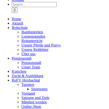
Search
for:
Home
Aktuell
Reitschule
Bambinireiten
Longenstunden
Reitunterricht
Unsere Pferde und Ponys
Unsere Reitlehrer
Über uns
Pensionsstall
Pensionsstall
Unser Team
Kutschen
Zucht & Ausbildung
RuFV Hexbachtal
Turniere
Sponsoren
Vorstand
Satzung und Ziele
Mitglied werden
Online-Shop