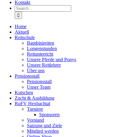
Kontakt
Search
for:
Home
Aktuell
Reitschule
Bambinireiten
Longenstunden
Reitunterricht
Unsere Pferde und Ponys
Unsere Reitlehrer
Über uns
Pensionsstall
Pensionsstall
Unser Team
Kutschen
Zucht & Ausbildung
RuFV Hexbachtal
Turniere
Sponsoren
Vorstand
Satzung und Ziele
Mitglied werden
Online-Shop