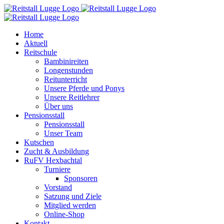
Skip
to
content
Home
Aktuell
Reitschule
Bambinireiten
Longenstunden
Reitunterricht
Unsere Pferde und Ponys
Unsere Reitlehrer
Über uns
Pensionsstall
Pensionsstall
Unser Team
Kutschen
Zucht & Ausbildung
RuFV Hexbachtal
Turniere
Sponsoren
Vorstand
Satzung und Ziele
Mitglied werden
Online-Shop
Kontakt